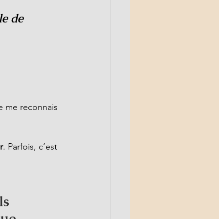
le de 
 ne me reconnais 
r
. Parfois, c’est 
ls 
que