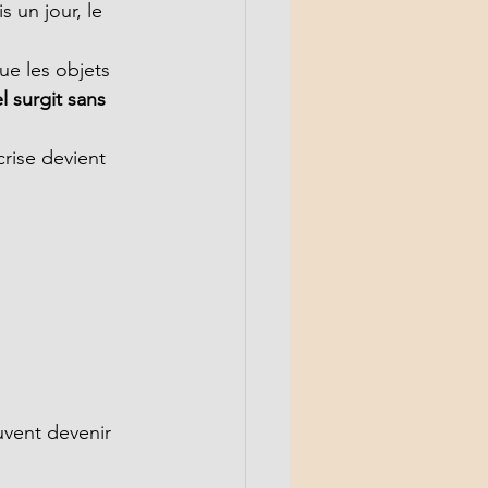
 un jour, le 
ue les objets 
el surgit sans 
crise devient 
uvent devenir 