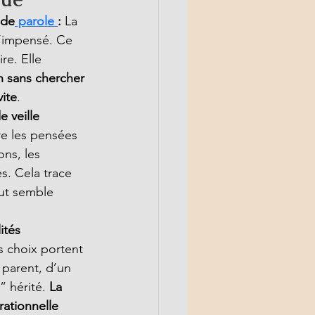
 de
 parole 
: 
La 
l’impensé. Ce 
re. Elle 
n sans chercher 
vite
.
e veille 
ire les pensées 
ons, les 
s. Cela trace 
ut semble 
ités 
 choix portent 
 parent, d’un 
” hérité. 
La 
ationnelle 