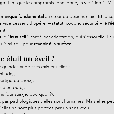
ige
. Tant que le compromis fonctionne, la vie “tient”. Mais
 
manque fondamental
 au cœur du désir humain. Et lorsq
vide cessent d’opérer – statut, couple, sécurité – 
le ré
ent.
 le 
“faux self”
, forgé par adaptation, qui s’essouffle. La 
u “vrai soi” pour 
revenir à la surface
.
ge était un éveil ?
 grandes angoisses existentielles :
nitude),
 vertige du choix),
me entouré),
s (qui suis-je, pourquoi ?).
 pas pathologiques : elles sont humaines. Mais elles pe
’elles ne sont plus portées par un sens vécu.