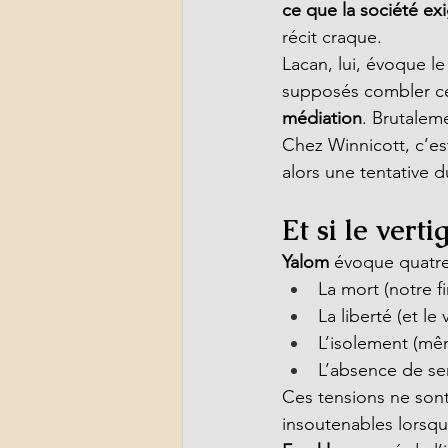
ce que la société ex
récit craque.
Lacan, lui, évoque le
supposés combler ce 
médiation
. Brutalem
Chez Winnicott, c’est
alors une tentative d
Et si le verti
Yalom
 évoque quatre
La mort (notre fi
La liberté (et le
L’isolement (mê
L’absence de sen
Ces tensions ne sont
insoutenables lorsqu