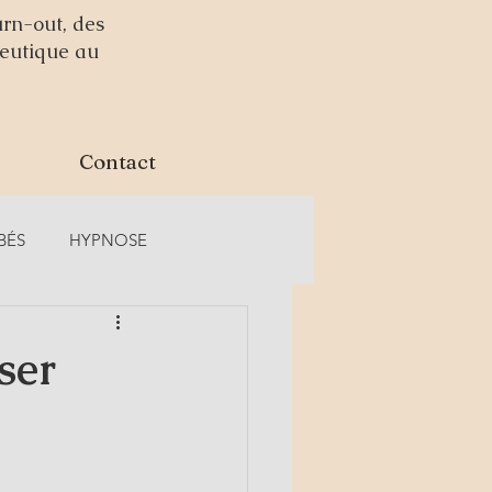
urn-out, des
peutique au
Contact
BÉS
HYPNOSE
ser