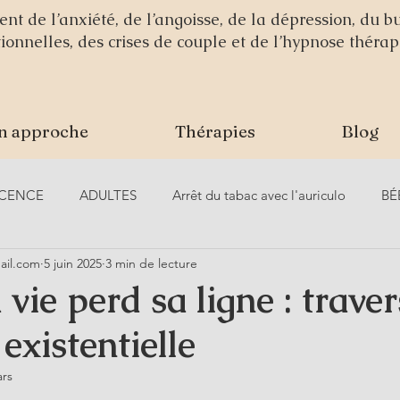
 de l’anxiété, de l’angoisse, de la dépression, du b
ationnelles, des crises de couple et de l’hypnose théra
n approche
Thérapies
Blog
CENCE
ADULTES
Arrêt du tabac avec l'auriculo
BÉ
ail.com
5 juin 2025
3 min de lecture
LES MAMANS
vie perd sa ligne : traver
 existentielle
ars
ur 5.