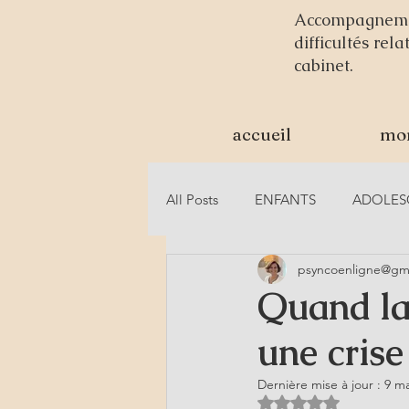
Accompagnement
difficultés rel
cabinet.
accueil
mo
All Posts
ENFANTS
ADOLES
psyncoenligne@gm
LE COUPLE
SEXOLOGIE
Quand la 
une crise
Dernière mise à jour :
9 m
Noté NaN étoiles s