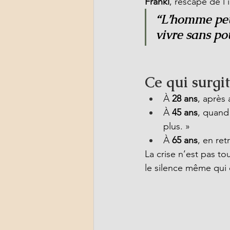
Frankl
, rescapé de l’i
“L’homme peut
vivre sans po
Ce qui surgi
À 
28 ans
, après 
À 
45 ans
, quand 
plus. »
À 
65 ans
, en ret
La crise n’est pas tou
le silence même qui 