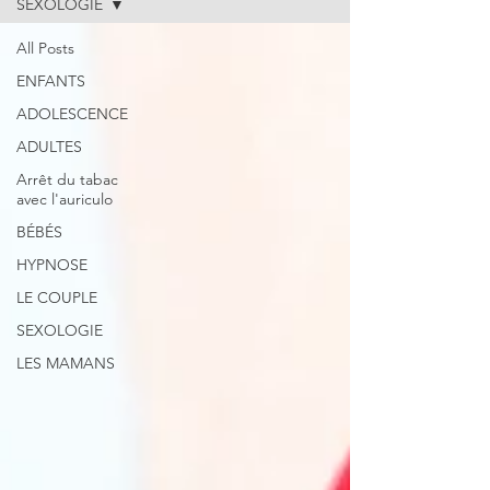
SEXOLOGIE
All Posts
ENFANTS
ADOLESCENCE
ADULTES
Arrêt du tabac
avec l'auriculo
BÉBÉS
HYPNOSE
LE COUPLE
SEXOLOGIE
LES MAMANS