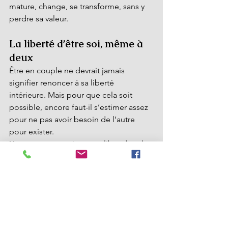
mature, change, se transforme, sans y 
perdre sa valeur.
La liberté d’être soi, même à 
deux
Être en couple ne devrait jamais 
signifier renoncer à sa liberté 
intérieure. Mais pour que cela soit 
possible, encore faut-il s’estimer assez 
pour ne pas avoir besoin de l’autre 
pour exister.
Une personne qui se sent libre dans le 
lien est une personne qui s’autorise à 
créer, rêver, penser, sans se censurer.Le 
couple devient un espace d’élan, non 
de restriction. La liberté d’être soi 
renforce l’union, au lieu de l’affaiblir.