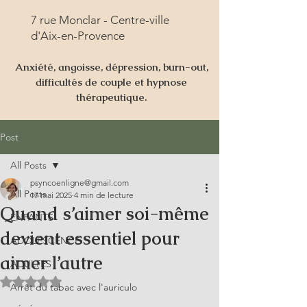
7 rue Monclar - Centre-ville
d'Aix-en-Provence
Anxiété, angoisse, dépression, burn-out,
difficultés de couple et hypnose
thérapeutique.
Post
All Posts
psyncoenligne@gmail.com
All Posts
17 mai 2025
4 min de lecture
Quand s’aimer soi-même
ENFANTS
devient essentiel pour
ADOLESCENCE
aimer l’autre
ADULTES
Noté NaN étoiles sur 5.
Arrêt du tabac avec l'auriculo