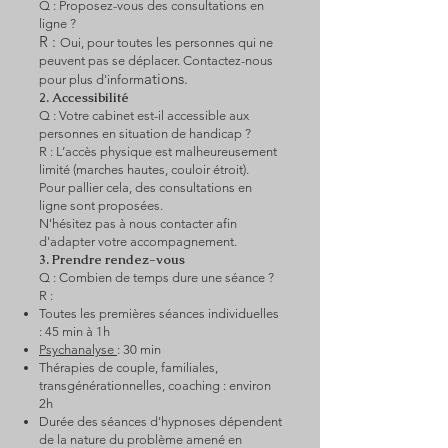
Q : Proposez-vous des consultations en
ligne ?
R :
Oui, pour toutes les personnes qui ne
peuvent pas se déplacer. Contactez-nous
ations.
pour plus d'inform
2. Accessibilité
Q : Votre cabinet est-il accessible aux
personnes en situation de handicap ?
R : L’accès physique est malheureusement
limité (marches hautes, couloir étroit).
Pour pallier cela, des consultations en
ligne sont proposées.
N'hésitez pas à nous contacter afin
d'adapter votre accompagnement.
3. Prendre rendez-vous
Q : Combien de temps dure une séance ?
R :
Toutes les premières séances individuelles
: 45 min à 1h
Psychanalyse
: 30 min
Thérapies de couple, familiales,
transgénérationnelles, coaching : environ
2h
Durée des séances d'hypnoses dépendent
de la nature du problème amené en