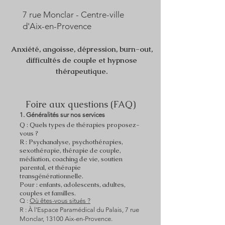
7 rue Monclar - Centre-ville
d'Aix-en-Provence
Anxiété, angoisse, dépression, burn-out,
difficultés de couple et hypnose
thérapeutique.
Foire aux questions (FAQ)
1. Généralités sur nos services
Q : Quels types de thérapies proposez-
vous ?
R : Psychanalyse, psychothérapies,
sexothérapie, thérapie de couple,
médiation, coaching de vie, soutien
parental, et thérapie
transgénérationnelle.
Pour : enfants, adolescents, adultes,
couples et familles.
Q :
Où êtes-vous situés ?
R : À l’Espace Paramédical du Palais, 7 rue
Monclar, 13100 Aix-en-Provence.