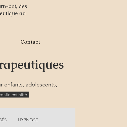
urn-out, des
peutique au
Contact
érapeutiques
r enfants, adolescents,
onfidientialité
BÉS
HYPNOSE