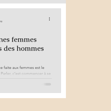
re
ines femmes
es des hommes
nce faite aux femmes est le
 Parler, c’est commencer à se