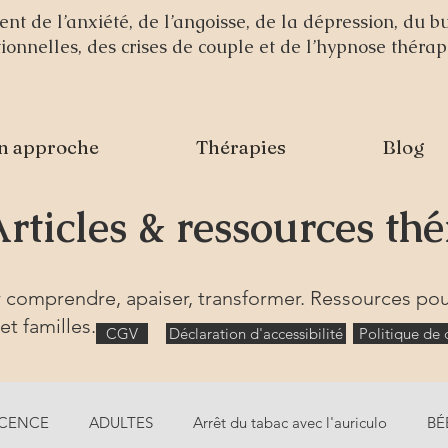
 de l’anxiété, de l’angoisse, de la dépression, du b
ationnelles, des crises de couple et de l’hypnose théra
n approche
Thérapies
Blog
Articles & ressources th
r comprendre, apaiser, transformer. Ressources pou
et familles.
CGV
Déclaration d'accessibilité
Politique de c
CENCE
ADULTES
Arrêt du tabac avec l'auriculo
BÉ