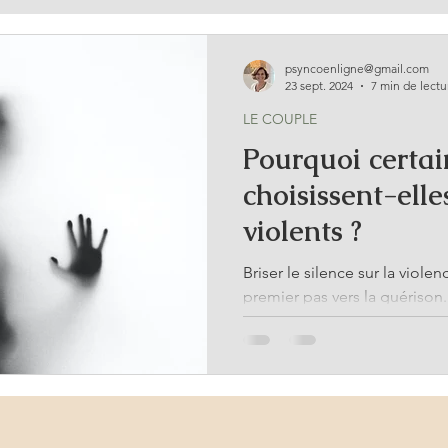
LES MAMANS
psyncoenligne@gmail.com
23 sept. 2024
7 min de lectu
LE COUPLE
Pourquoi certa
choisissent-ell
violents ?
Briser le silence sur la viole
premier pas vers la guérison.
reconstruire. #StopViol