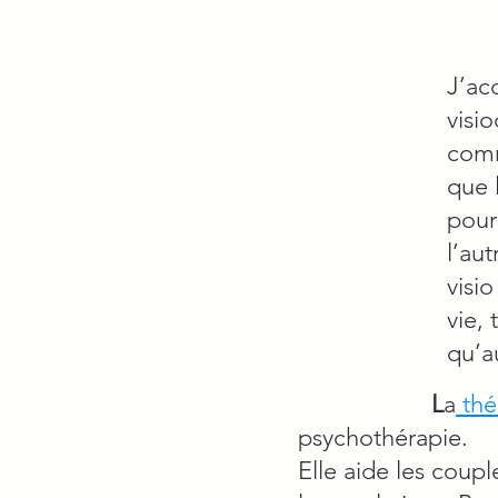
J’ac
visi
comm
que 
pour
l’au
visi
vie,
qu’a
L
a
thé
psychothérapie.
Elle aide les coupl