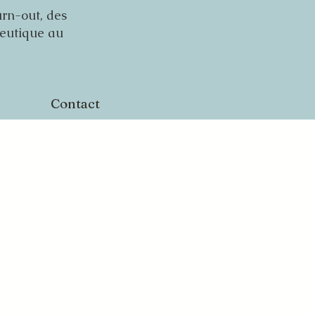
urn-out, des
peutique au
Contact