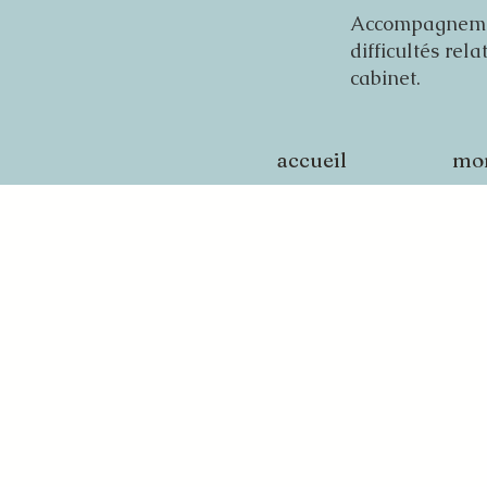
Accompagnement
difficultés rel
cabinet.
accueil
mo