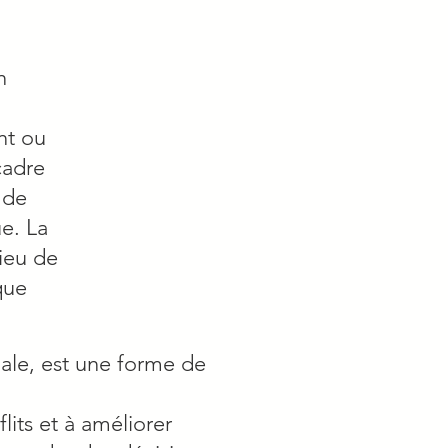
?
n
nt ou
cadre
 de
e. La
ieu de
que
gale, est une forme de
lits et à améliorer