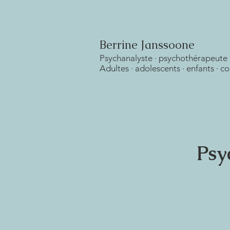
Berrine Janssoone
Psychanalyste · psychothérapeute 
Adultes · adolescents · enfants · c
Psy